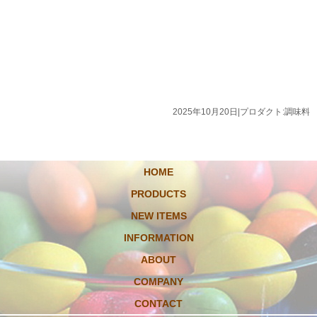
2025年10月20日
|
プロダクト:調味料
HOME
PRODUCTS
NEW ITEMS
INFORMATION
ABOUT
COMPANY
CONTACT