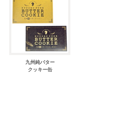
九州純バター
クッキー缶