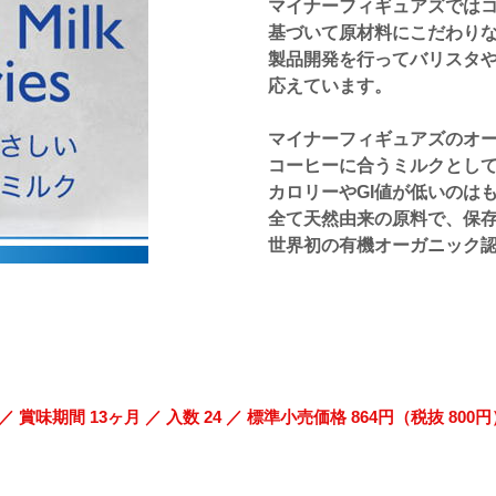
マイナーフィギュアズでは
基づいて原材料にこだわり
製品開発を行ってバリスタ
応えています。
マイナーフィギュアズのオ
コーヒーに合うミルクとし
カロリーやGI値が低いのは
全て天然由来の原料で、保
世界初の有機オーガニック
月 ／ 入数 24 ／ 標準小売価格 864円（税抜 800円