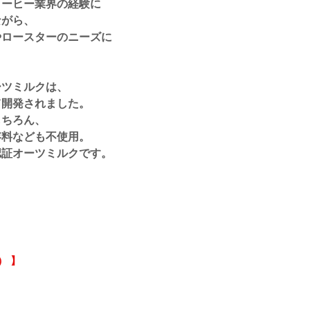
コーヒー業界の経験に
ながら、
やロースターのニーズに
ーツミルクは、
て開発されました。
もちろん、
存料なども不使用
。
認証オーツミルクです。
） 】