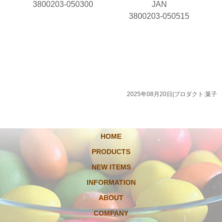
3800203-050300
JAN
3800203-050515
2025年08月20日
|
プロダクト:菓子
HOME
PRODUCTS
NEW ITEMS
INFORMATION
ABOUT
COMPANY