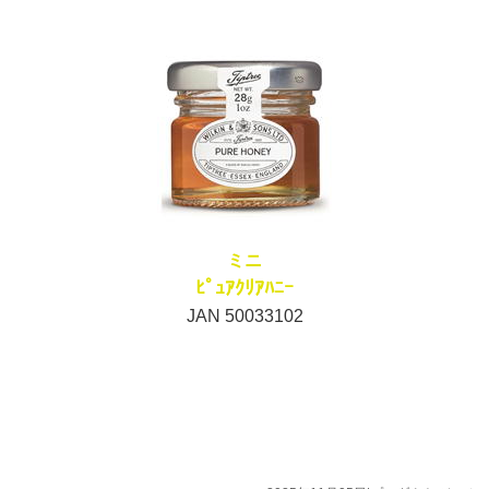
ミニ
ﾋﾟｭｱｸﾘｱﾊﾆｰ
JAN 50033102