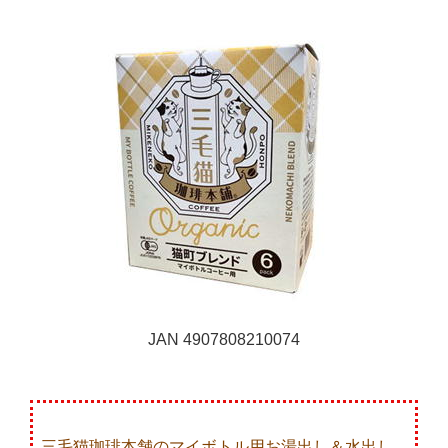
JAN 4907808210074
三毛猫珈琲本舗の
マイボトル用
お湯出し＆水出し