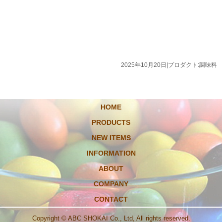
2025年10月20日
|
プロダクト:調味料
HOME
PRODUCTS
NEW ITEMS
INFORMATION
ABOUT
COMPANY
CONTACT
Copyright © ABC SHOKAI Co., Ltd, All rights reserved.