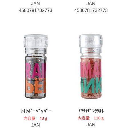
JAN
JAN
4580781732773
4580781732773
ﾚｲﾝﾎﾞｰﾍﾟｯﾊﾟｰ
ﾋﾏﾗﾔﾋﾟﾝｸｿﾙﾄ
内容量 110ｇ
内容量 48ｇ
JAN
JAN