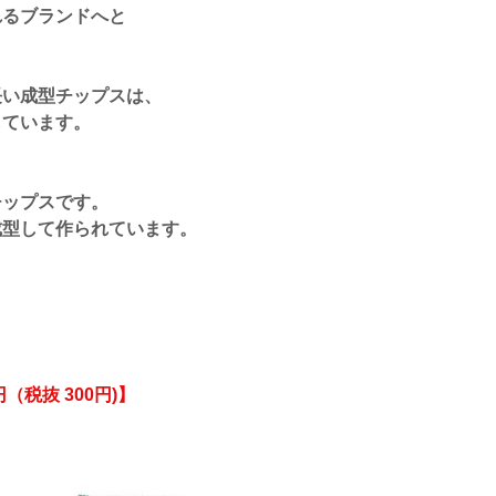
れるブランドへと
長い成型チップスは、
しています。
チップスです。
成型して作られています。
円（税抜 300円)
】