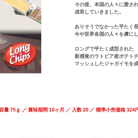
その後、本国の人々に愛さ
成長していきました。
ありそうでなかった平たく
今や世界各国の人々を虜に
ロングで平たく成型された
新感覚のラトビア産ポテト
マッシュしたジャガイモを
容量 75ｇ ／ 賞味期間 10ヶ月 ／ 入数 20 ／ 標準小売価格 324