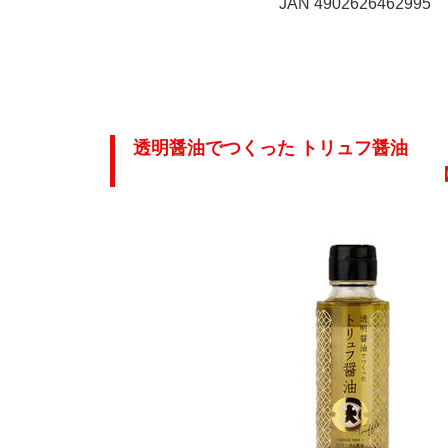
JAN 4902626462995
透明醤油でつくった トリュフ醤油
【 内容量 100ml瓶 ／ 賞味期間