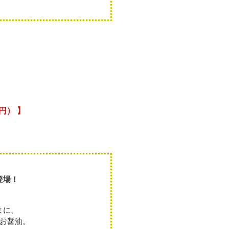
0円） 】
登場！
まに、
お醤油。