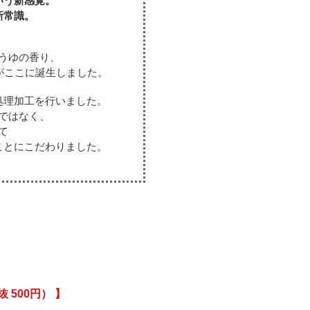
いう
新感覚。
新常識。
うゆの香り、
がここに誕生しました。
処理加工を行いました。
ではなく、
て
ことにこだわりました。
抜 500円） 】