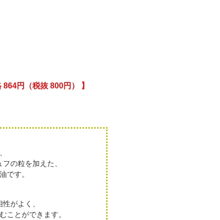
（税抜 800円） 】
、
ュフの粒を加えた、
油です。
相性がよく、
むことができます。