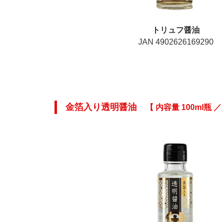
トリュフ醤油
JAN 4902626169290
金箔入り透明醤油
【 内容量 100ml瓶 