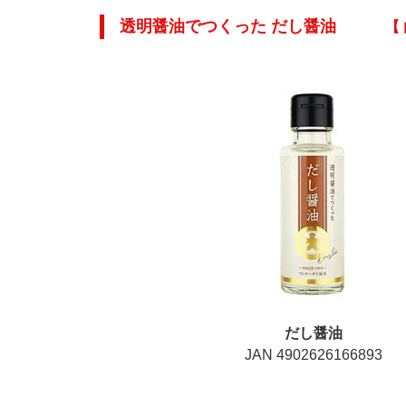
透明醤油でつくった だし醤油
【 
だし醤油
JAN 4902626166893