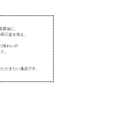
造醤油に、
の和三盆を加え、
た味わいの
した。
、
いただきたい逸品です。