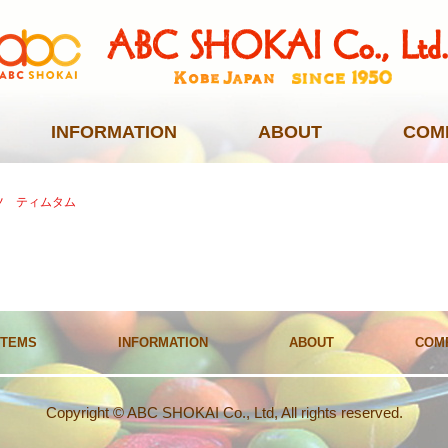
INFORMATION
ABOUT
COM
ノッツ ティムタム
ITEMS
INFORMATION
ABOUT
COM
Copyright © ABC SHOKAI Co., Ltd, All rights reserved.